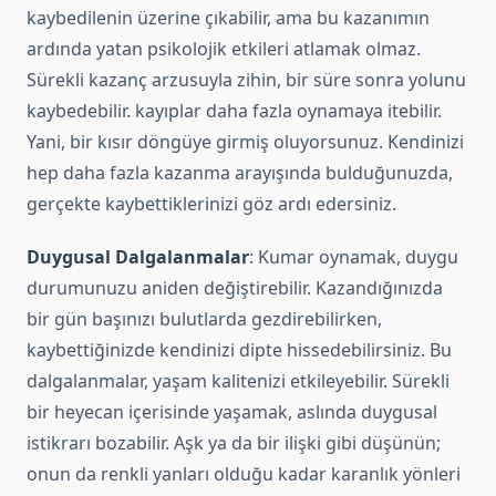
kaybedilenin üzerine çıkabilir, ama bu kazanımın
ardında yatan psikolojik etkileri atlamak olmaz.
Sürekli kazanç arzusuyla zihin, bir süre sonra yolunu
kaybedebilir. kayıplar daha fazla oynamaya itebilir.
Yani, bir kısır döngüye girmiş oluyorsunuz. Kendinizi
hep daha fazla kazanma arayışında bulduğunuzda,
gerçekte kaybettiklerinizi göz ardı edersiniz.
Duygusal Dalgalanmalar
: Kumar oynamak, duygu
durumunuzu aniden değiştirebilir. Kazandığınızda
bir gün başınızı bulutlarda gezdirebilirken,
kaybettiğinizde kendinizi dipte hissedebilirsiniz. Bu
dalgalanmalar, yaşam kalitenizi etkileyebilir. Sürekli
bir heyecan içerisinde yaşamak, aslında duygusal
istikrarı bozabilir. Aşk ya da bir ilişki gibi düşünün;
onun da renkli yanları olduğu kadar karanlık yönleri