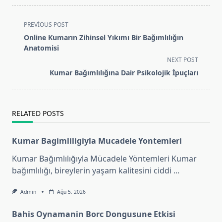
<span
PREVIOUS POST
class="nav-
Online Kumarın Zihinsel Yıkımı Bir Bağımlılığın
subtitle
Anatomisi
screen-
NEXT POST
reader-
Kumar Bağımlılığına Dair Psikolojik İpuçları
text">Page</span>
RELATED POSTS
Kumar Bagimliligiyla Mucadele Yontemleri
Kumar Bağımlılığıyla Mücadele Yöntemleri Kumar
bağımlılığı, bireylerin yaşam kalitesini ciddi
...
Admin
Ağu 5, 2026
Bahis Oynamanin Borc Dongusune Etkisi