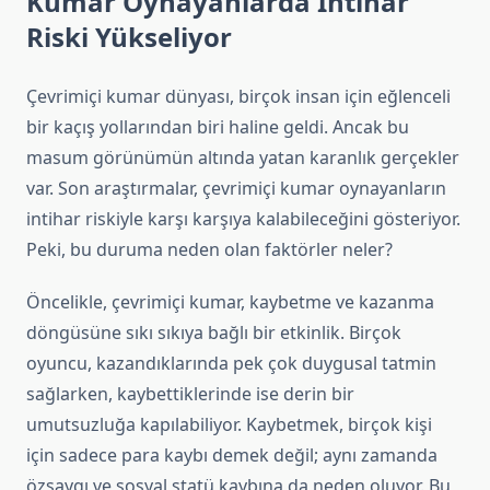
Kumar Oynayanlarda İntihar
Riski Yükseliyor
Çevrimiçi kumar dünyası, birçok insan için eğlenceli
bir kaçış yollarından biri haline geldi. Ancak bu
masum görünümün altında yatan karanlık gerçekler
var. Son araştırmalar, çevrimiçi kumar oynayanların
intihar riskiyle karşı karşıya kalabileceğini gösteriyor.
Peki, bu duruma neden olan faktörler neler?
Öncelikle, çevrimiçi kumar, kaybetme ve kazanma
döngüsüne sıkı sıkıya bağlı bir etkinlik. Birçok
oyuncu, kazandıklarında pek çok duygusal tatmin
sağlarken, kaybettiklerinde ise derin bir
umutsuzluğa kapılabiliyor. Kaybetmek, birçok kişi
için sadece para kaybı demek değil; aynı zamanda
özsaygı ve sosyal statü kaybına da neden oluyor. Bu