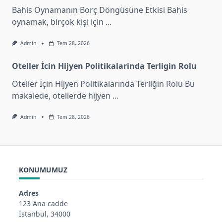
Bahis Oynamanın Borç Döngüsüne Etkisi Bahis
oynamak, birçok kişi için
...
Admin
Tem 28, 2026
Oteller İcin Hijyen Politikalarinda Terligin Rolu
Oteller İçin Hijyen Politikalarında Terliğin Rolü Bu
makalede, otellerde hijyen
...
Admin
Tem 28, 2026
KONUMUMUZ
Adres
123 Ana cadde
İstanbul, 34000