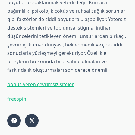
boyutuna odaklanmak yeterli değil. Kumara
bağımlılık, psikolojik çöküş ve ruhsal sağlık sorunları
gibi faktörler de ciddi boyutlara ulaşabiliyor. Yetersiz
destek sistemleri ve toplumsal stigma, intihar
düşüncelerini tetikleyen önemli unsurlardan birkaçı.
çevrimiçi kumar dünyası, beklenmedik ve çok ciddi
sonuçlarla yüzleşmeyi gerektiriyor. Özellikle
bireylerin bu konuda bilgi sahibi olmaları ve
farkındalık oluşturmaları son derece önemli.
bonus veren çevrimsiz siteler
freespin