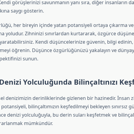
 Kendi görüşlerinizi savunmanın yanı sıra, diğer insanların da 
kına saygı gösterin.
üğü, her bireyin içinde yatan potansiyeli ortaya çıkarma v
 yoludur. Zihninizi sınırlardan kurtararak, özgürce düşünebi
k yaratabilirsiniz. Kendi düşüncelerinize güvenin, bilgi edinin
nmeyi öğrenin. Düşünce özgürlüğünüzü yakalayın ve dünyay
ektifinizi sunun.
enizi Yolculuğunda Bilinçaltınızı Keş
nsel denizimizin derinliklerinde gizlenen bir hazinedir. İnsan 
 potansiyeli, bilinçaltımızın keşfedilmeyi bekleyen sınırsız 
ce denizi yolculuğuyla, bu derin suları keşfetmek ve bilinç
yararlanmak mümkündür.