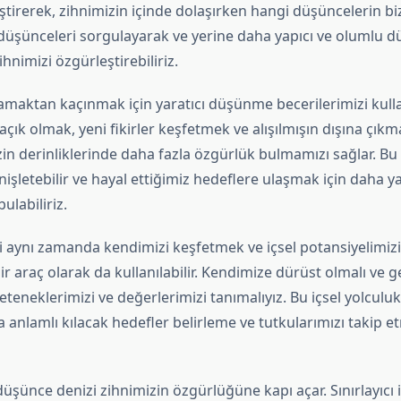
iştirerek, zihnimizin içinde dolaşırken hangi düşüncelerin bizi
 düşünceleri sorgulayarak ve yerine daha yapıcı ve olumlu d
ihnimizi özgürleştirebiliriz.
lamaktan kaçınmak için yaratıcı düşünme becerilerimizi kulla
 açık olmak, yeni fikirler keşfetmek ve alışılmışın dışına çıkm
n derinliklerinde daha fazla özgürlük bulmamızı sağlar. Bu 
enişletebilir ve hayal ettiğimiz hedeflere ulaşmak için daha ya
bulabiliriz.
 aynı zamanda kendimizi keşfetmek ve içsel potansiyelimizi
ir araç olarak da kullanılabilir. Kendimize dürüst olmalı ve 
yeteneklerimizi ve değerlerimizi tanımalıyız. Bu içsel yolculuk
 anlamlı kılacak hedefler belirleme ve tutkularımızı takip e
üşünce denizi zihnimizin özgürlüğüne kapı açar. Sınırlayıcı 