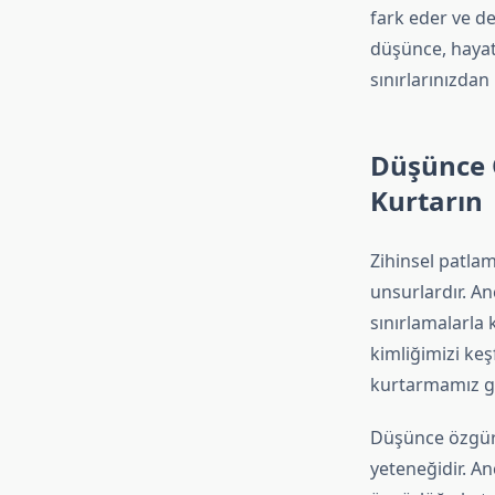
fark eder ve de
düşünce, hayatı
sınırlarınızdan
Düşünce Ö
Kurtarın
Zihinsel patlama
unsurlardır. A
sınırlamalarla
kimliğimizi keş
kurtarmamız g
Düşünce özgürlü
yeteneğidir. An