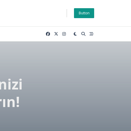
Button
nizi
ın!