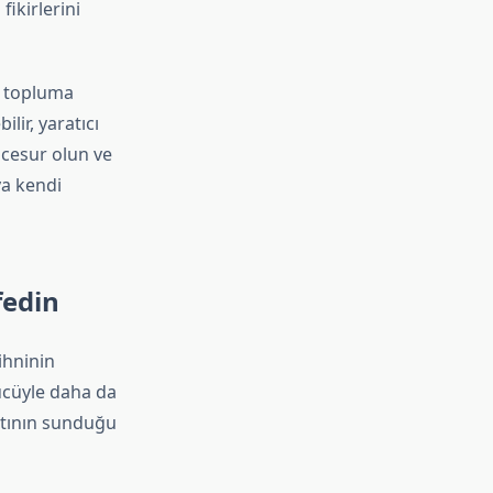
fikirlerini
e topluma
lir, yaratıcı
, cesur olun ve
a kendi
fedin
zihninin
gücüyle daha da
altının sunduğu