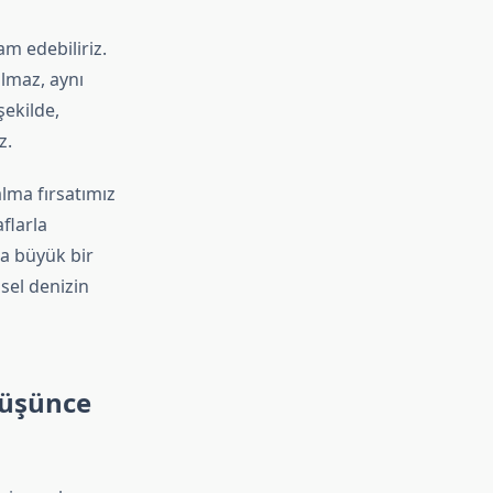
m edebiliriz.
lmaz, aynı
şekilde,
z.
lma fırsatımız
flarla
ha büyük bir
nsel denizin
Düşünce