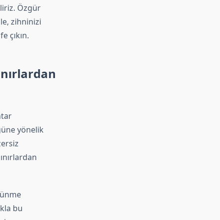
liriz. Özgür
e, zihninizi
e çıkın.
ınırlardan
htar
ğüne yönelik
ersiz
sınırlardan
üşünme
ıkla bu