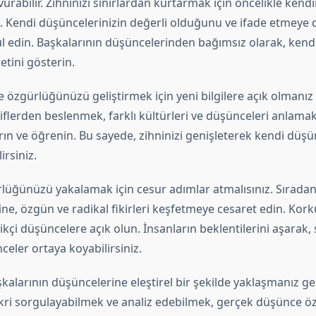
urabilir. Zihninizi sınırlardan kurtarmak için öncelikle kendi
. Kendi düşüncelerinizin değerli olduğunu ve ifade etmeye 
 edin. Başkalarının düşüncelerinden bağımsız olarak, kendi 
tini gösterin.
e özgürlüğünüzü geliştirmek için yeni bilgilere açık olmanız
iflerden beslenmek, farklı kültürleri ve düşünceleri anlamak 
ın ve öğrenin. Bu sayede, zihninizi genişleterek kendi düşü
irsiniz.
üğünüzü yakalamak için cesur adımlar atmalısınız. Sıradan
e, özgün ve radikal fikirleri keşfetmeye cesaret edin. Korku
ikçi düşüncelere açık olun. İnsanların beklentilerini aşarak, s
eler ortaya koyabilirsiniz.
kalarının düşüncelerine eleştirel bir şekilde yaklaşmanız g
ikri sorgulayabilmek ve analiz edebilmek, gerçek düşünce 