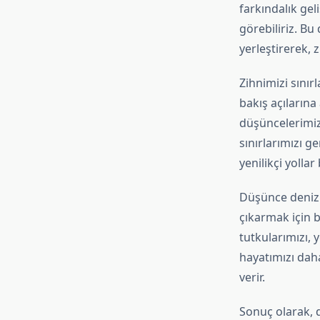
farkındalık gel
görebiliriz. Bu
yerleştirerek, z
Zihnimizi sınır
bakış açılarına
düşüncelerimizi
sınırlarımızı g
yenilikçi yollar 
Düşünce denizi
çıkarmak için b
tutkularımızı, 
hayatımızı daha
verir.
Sonuç olarak, d