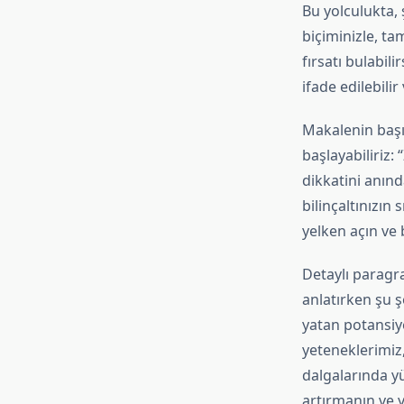
Bu yolculukta, 
biçiminizle, ta
fırsatı bulabili
ifade edilebilir
Makalenin başı
başlayabiliriz:
dikkatini anınd
bilinçaltınızın
yelken açın ve b
Detaylı paragra
anlatırken şu ş
yatan potansiye
yeteneklerimiz,
dalgalarında yü
artırmanın ve y