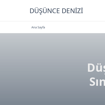
Skip
to
DÜŞÜNCE DENIZI
content
Ana Sayfa
Düş
Sı