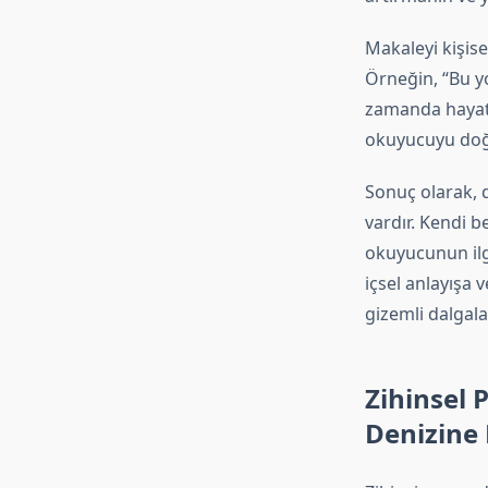
Makaleyi kişise
Örneğin, “Bu y
zamanda hayatın
okuyucuyu doğr
Sonuç olarak, d
vardır. Kendi b
okuyucunun ilgi
içsel anlayışa v
gizemli dalgala
Zihinsel 
Denizine 