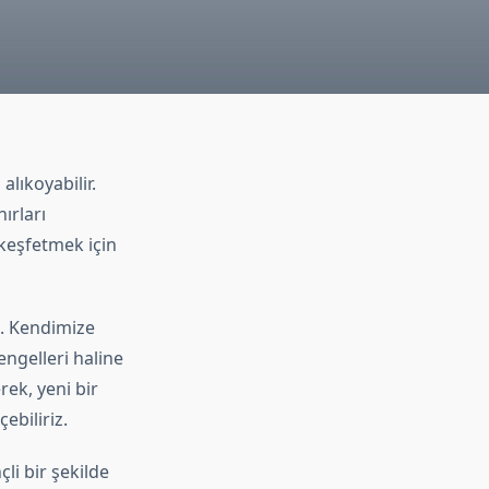
alıkoyabilir.
ırları
 keşfetmek için
z. Kendimize
 engelleri haline
rek, yeni bir
ebiliriz.
li bir şekilde