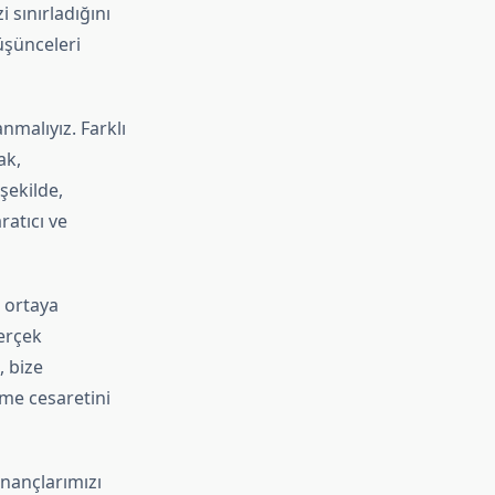
 sınırladığını
üşünceleri
nmalıyız. Farklı
ak,
şekilde,
ratıcı ve
 ortaya
gerçek
, bize
tme cesaretini
inançlarımızı