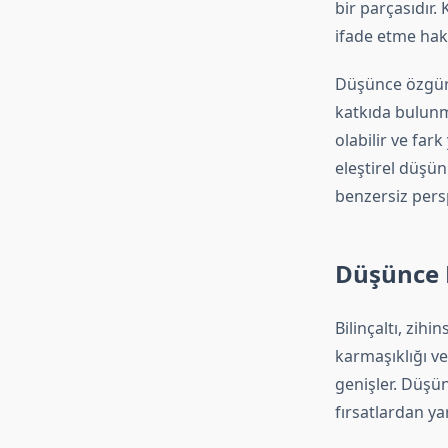
bir parçasıdır.
ifade etme hak
Düşünce özgürl
katkıda bulunma
olabilir ve far
eleştirel düşü
benzersiz persp
Düşünce D
Bilinçaltı, zihi
karmaşıklığı ve
genişler. Düşün
fırsatlardan 