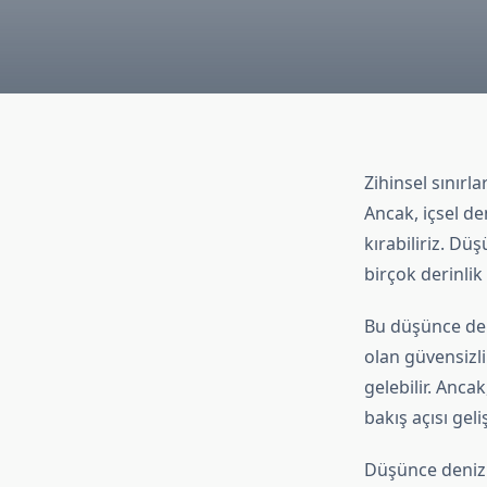
Zihinsel sınırl
Ancak, içsel d
kırabiliriz. Dü
birçok derinlik 
Bu düşünce deni
olan güvensizlik
gelebilir. Anca
bakış açısı geli
Düşünce denizin