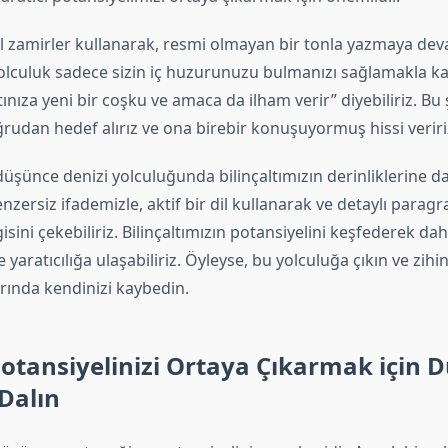
l zamirler kullanarak, resmi olmayan bir tonla yazmaya deva
olculuk sadece sizin iç huzurunuzu bulmanızı sağlamakla ka
ıza yeni bir coşku ve amaca da ilham verir” diyebiliriz. Bu 
udan hedef alırız ve ona birebir konuşuyormuş hissi veriri
üşünce denizi yolculuğunda bilinçaltımızın derinliklerine da
enzersiz ifademizle, aktif bir dil kullanarak ve detaylı paragra
sini çekebiliriz. Bilinçaltımızın potansiyelini keşfederek da
e yaratıcılığa ulaşabiliriz. Öyleyse, bu yolculuğa çıkın ve zihi
rında kendinizi kaybedin.
Potansiyelinizi Ortaya Çıkarmak için 
Dalın