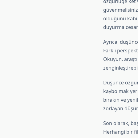
özgürlüğe ket v
güvenmelisiniz
olduğunu kabul
duyurma cesare
Ayrıca, düşünc
Farklı perspekt
Okuyun, araştır
zenginleştirebil
Düşünce özgürl
kaybolmak yerin
bırakın ve yenil
zorlayan düşünc
Son olarak, baş
Herhangi bir f