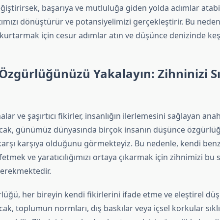
ğiştirirsek, başarıya ve mutluluğa giden yolda adımlar atabi
mızı dönüştürür ve potansiyelimizi gerçekleştirir. Bu nedenl
 kurtarmak için cesur adımlar atın ve düşünce denizinde keşf
zgürlüğünüzü Yakalayın: Zihninizi S
lar ve şaşırtıcı fikirler, insanlığın ilerlemesini sağlayan ana
ncak, günümüz dünyasında birçok insanın düşünce özgürlü
 karşı karşıya olduğunu görmekteyiz. Bu nedenle, kendi benz
fetmek ve yaratıcılığımızı ortaya çıkarmak için zihnimizi bu 
erekmektedir.
ğü, her bireyin kendi fikirlerini ifade etme ve eleştirel d
cak, toplumun normları, dış baskılar veya içsel korkular sıkl