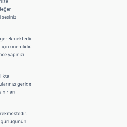
nize
değer
sesinizi
 gerekmektedir.
için önemlidir.
nce yapınızı
lıkta
larınızı geride
ınırları
erekmektedir.
özgürlüğünün