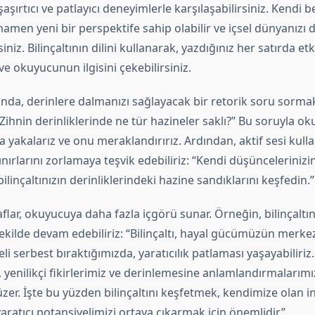
şaşırtıcı ve patlayıcı deneyimlerle karşılaşabilirsiniz. Kendi b
mamen yeni bir perspektife sahip olabilir ve içsel dünyanızı 
rsiniz. Bilinçaltının dilini kullanarak, yazdığınız her satırda etki
 ve okuyucunun ilgisini çekebilirsiniz.
nda, derinlere dalmanızı sağlayacak bir retorik soru sorma
 “Zihnin derinliklerinde ne tür hazineler saklı?” Bu soruyla 
a yakalarız ve onu meraklandırırız. Ardından, aktif sesi kull
 sınırlarını zorlamaya teşvik edebiliriz: “Kendi düşünceleriniz
ilinçaltınızın derinliklerindeki hazine sandıklarını keşfedin.”
flar, okuyucuya daha fazla içgörü sunar. Örneğin, bilinçalt
ekilde devam edebiliriz: “Bilinçaltı, hayal gücümüzün merkez
li serbest bıraktığımızda, yaratıcılık patlaması yaşayabiliriz
 yenilikçi fikirlerimiz ve derinlemesine anlamlandırmalarımı
zer. İşte bu yüzden bilinçaltını keşfetmek, kendimize olan i
aratıcı potansiyelimizi ortaya çıkarmak için önemlidir.”