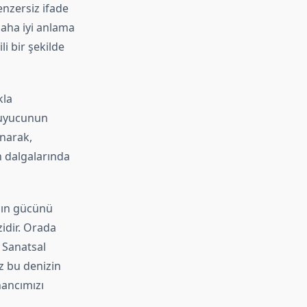
enzersiz ifade
daha iyi anlama
li bir şekilde
kla
okuyucunun
anarak,
in dalgalarında
ının gücünü
idir. Orada
. Sanatsal
z bu denizin
nancımızı