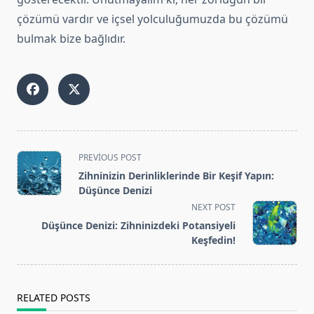
çözümü vardır ve içsel yolculuğumuzda bu çözümü
bulmak bize bağlıdır.
<span
PREVIOUS POST
class="nav-
Zihninizin Derinliklerinde Bir Keşif Yapın:
subtitle
Düşünce Denizi
screen-
NEXT POST
reader-
Düşünce Denizi: Zihninizdeki Potansiyeli
text">Page</span>
Keşfedin!
RELATED POSTS