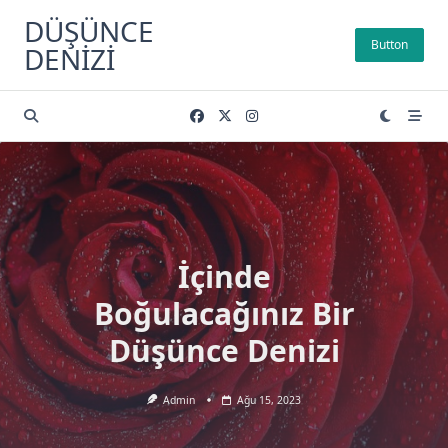
Skip
DÜŞÜNCE
to
Button
DENIZI
content
İçinde
Boğulacağınız Bir
Düşünce Denizi
Admin
Ağu 15, 2023