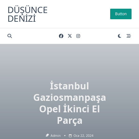
Skip
DÜŞÜNCE
to
Button
DENIZI
content
İstanbul
Gaziosmanpaşa
Opel İkinci El
Parça
Admin
Oca 22, 2024