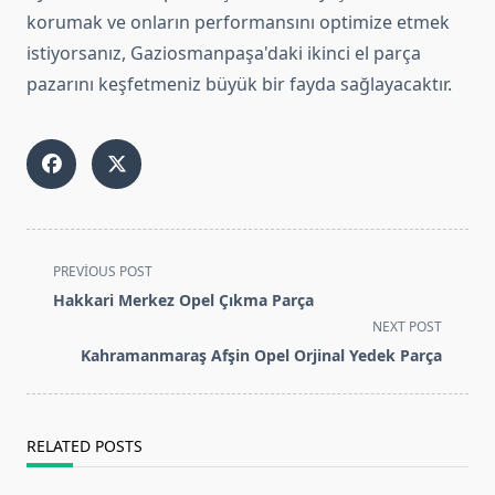
korumak ve onların performansını optimize etmek
istiyorsanız, Gaziosmanpaşa'daki ikinci el parça
pazarını keşfetmeniz büyük bir fayda sağlayacaktır.
<span
PREVIOUS POST
class="nav-
Hakkari Merkez Opel Çıkma Parça
subtitle
NEXT POST
screen-
Kahramanmaraş Afşin Opel Orjinal Yedek Parça
reader-
text">Page</span>
RELATED POSTS