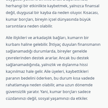
herhangi bir etkinlikte kaybetmek, yalnızca finansal
değil, duygusal bir kayba da neden oluyor. Kısacası,
kumar borçları, bireyin içsel dünyasında büyük
sarsıntılara neden olabilir.
Aile ilişkileri ve arkadaşlık bağları, kumarın bir
kurbanı haline gelebilir. İhtiyaç duyulan finansmanın
sağlanamadığı durumlarda, bireyler genelde
çevrelerinden destek ararlar. Ancak bu destek
sağlanamadığında, yalnızlık ve dışlanma hissi
kaçınılmaz hale gelir. Aile üyeleri, kaybettikleri
paranın bedelini öderken, bu durum kısa vadede
rahatlamaya neden olabilir, ama uzun dönemde
güvensizlik yaratır. Yani, kumar borçları sadece
cüzdanınızı değil, sosyal yaşamınızı da etkiler.