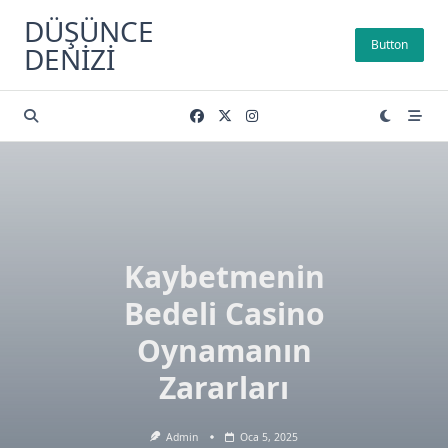
Skip
DÜŞÜNCE
to
Button
DENIZI
content
Kaybetmenin
Bedeli Casino
Oynamanın
Zararları
Admin
Oca 5, 2025