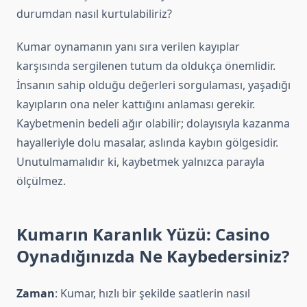
durumdan nasıl kurtulabiliriz?
Kumar oynamanın yanı sıra verilen kayıplar
karşısında sergilenen tutum da oldukça önemlidir.
İnsanın sahip olduğu değerleri sorgulaması, yaşadığı
kayıpların ona neler kattığını anlaması gerekir.
Kaybetmenin bedeli ağır olabilir; dolayısıyla kazanma
hayalleriyle dolu masalar, aslında kaybın gölgesidir.
Unutulmamalıdır ki, kaybetmek yalnızca parayla
ölçülmez.
Kumarın Karanlık Yüzü: Casino
Oynadığınızda Ne Kaybedersiniz?
Zaman
: Kumar, hızlı bir şekilde saatlerin nasıl