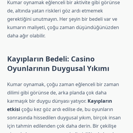
Kumar oynamak eğlenceli bir aktivite gibi görünse
de, altında yatan riskleri göz ardı etmemek
gerektiğini unutmayın. Her şeyin bir bedeli var ve
kumarın maliyeti, çoğu zaman düşündüğünüzden
daha ağır olabilir.
Kayıpların Bedeli: Casino
Oyunlarının Duygusal Yıkımı
Kumar oynamak, çoğu zaman eğlenceli bir zaman
dilimi gibi görünse de, arka planda çok daha
karmaşık bir duygu dünyası yatıyor.
Kayıpların
etkisi
çoğu kez göz ardı edilse de, bu oyunların
sonrasında hissedilen duygusal yıkım, birçok insan
için tahmin edilenden çok daha derin. Bir çekilişe