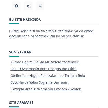
BU SITE HAKKINDA
Burası kendinizi ya da sitenizi tanıtmak, ya da emeği
geçenlerden bahsetmek için iyi bir yer olabilir.
SON YAZILAR
Kumar Bagimliligiyla Mucadele Yontemleri
Bahis Oynamanin Borc Dongusune Etkisi
Oteller İcin Hijyen Politikalarinda Terligin Rolu
Cocuklarda Yalan Soyleme Davranisi
Elazigda Arac Kiralamanin Ekonomik Yonleri
SITE ARAMASI