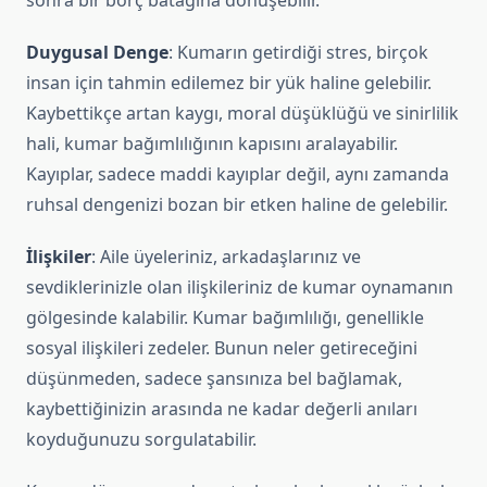
sonra bir borç batağına dönüşebilir.
Duygusal Denge
: Kumarın getirdiği stres, birçok
insan için tahmin edilemez bir yük haline gelebilir.
Kaybettikçe artan kaygı, moral düşüklüğü ve sinirlilik
hali, kumar bağımlılığının kapısını aralayabilir.
Kayıplar, sadece maddi kayıplar değil, aynı zamanda
ruhsal dengenizi bozan bir etken haline de gelebilir.
İlişkiler
: Aile üyeleriniz, arkadaşlarınız ve
sevdiklerinizle olan ilişkileriniz de kumar oynamanın
gölgesinde kalabilir. Kumar bağımlılığı, genellikle
sosyal ilişkileri zedeler. Bunun neler getireceğini
düşünmeden, sadece şansınıza bel bağlamak,
kaybettiğinizin arasında ne kadar değerli anıları
koyduğunuzu sorgulatabilir.