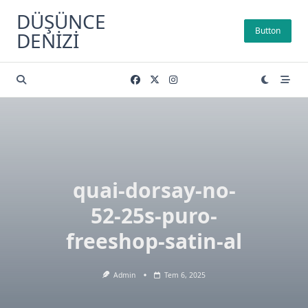
Skip
DÜŞÜNCE
to
Button
DENIZI
content
quai-dorsay-no-
52-25s-puro-
freeshop-satin-al
Admin
Tem 6, 2025