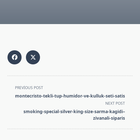
<span
PREVIOUS POST
class="nav-
montecristo-tekli-tup-humidor-ve-kulluk-seti-satis
subtitle
NEXT POST
screen-
smoking-special-silver-king-size-sarma-kagidi–
reader-
zivanali-siparis
text">Page</span>