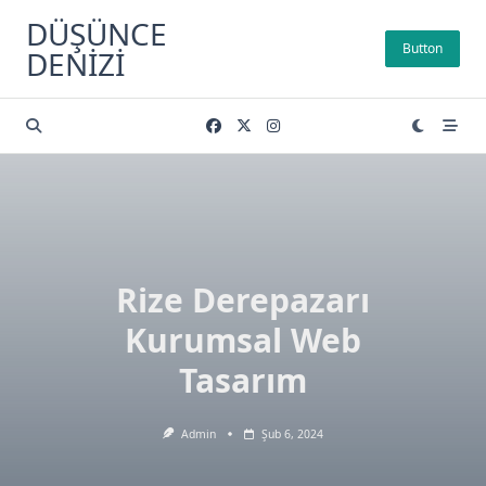
Skip
DÜŞÜNCE
to
Button
DENIZI
content
Rize Derepazarı
Kurumsal Web
Tasarım
Admin
Şub 6, 2024