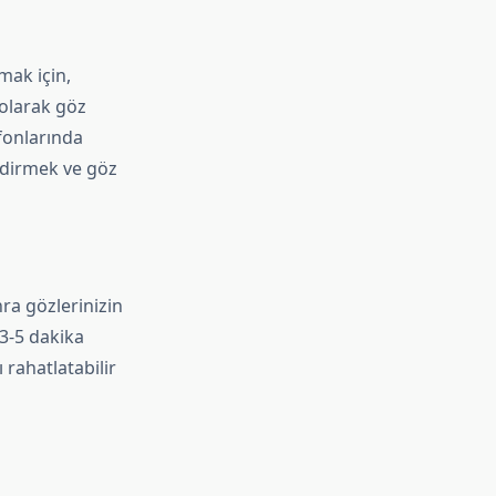
mak için,
 olarak göz
efonlarında
endirmek ve göz
nra gözlerinizin
 3-5 dakika
 rahatlatabilir