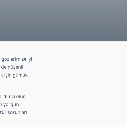
 gözlerimize iyi
 de düzenli
ak için günlük
rdımcı olur.
in yorgun
 tür sorunları