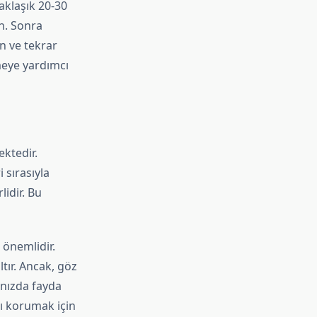
aklaşık 20-30
n. Sonra
n ve tekrar
meye yardımcı
ektedir.
 sırasıyla
lidir. Bu
 önemlidir.
tır. Ancak, göz
anızda fayda
rı korumak için