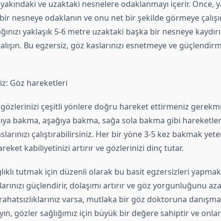
yakındaki ve uzaktaki nesnelere odaklanmayı içerir. Önce, y
 bir nesneye odaklanın ve onu net bir şekilde görmeye çalışı
ağınızı yaklaşık 5-6 metre uzaktaki başka bir nesneye kaydırı
lışın. Bu egzersiz, göz kaslarınızı esnetmeye ve güçlendir
z: Göz hareketleri
gözlerinizi çeşitli yönlere doğru hareket ettirmeniz gerekm
ıya bakma, aşağıya bakma, sağa sola bakma gibi hareketleri
larınızı çalıştırabilirsiniz. Her bir yöne 3-5 kez bakmak yeter
eket kabiliyetinizi artırır ve gözlerinizi dinç tutar.
lıklı tutmak için düzenli olarak bu basit egzersizleri yapmak
arınızı güçlendirir, dolaşımı artırır ve göz yorgunluğunu azal
 rahatsızlıklarınız varsa, mutlaka bir göz doktoruna danışm
ın, gözler sağlığımız için büyük bir değere sahiptir ve onla