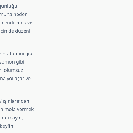
rgunluğu
dromuna neden
dinlendirmek ve
için de düzenli
 E vitamini gibi
 somon gibi
ını olumsuz
una yol açar ve
 ışınlarından
çin mola vermek
 Unutmayın,
keyfini