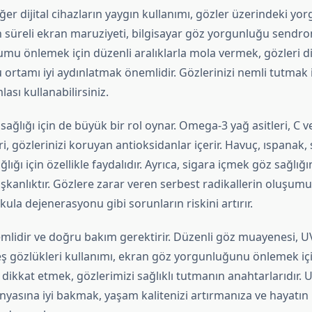
iğer dijital cihazların yaygın kullanımı, gözler üzerindeki yo
zun süreli ekran maruziyeti, bilgisayar göz yorgunluğu sen
rumu önlemek için düzenli aralıklarla mola vermek, gözleri 
ortamı iyi aydınlatmak önemlidir. Gözlerinizi nemli tutmak 
ası kullanabilirsiniz.
ağlığı için de büyük bir rol oynar. Omega-3 yağ asitleri, C ve
, gözlerinizi koruyan antioksidanlar içerir. Havuç, ıspanak,
ğlığı için özellikle faydalıdır. Ayrıca, sigara içmek göz sağlığ
lışkanlıktır. Gözlere zarar veren serbest radikallerin oluşum
ula dejenerasyonu gibi sorunların riskini artırır.
emlidir ve doğru bakım gerektirir. Düzenli göz muayenesi, UV
 gözlükleri kullanımı, ekran göz yorgunluğunu önlemek i
dikkat etmek, gözlerimizi sağlıklı tutmanın anahtarlarıdır.
nyasına iyi bakmak, yaşam kalitenizi artırmanıza ve hayatın 