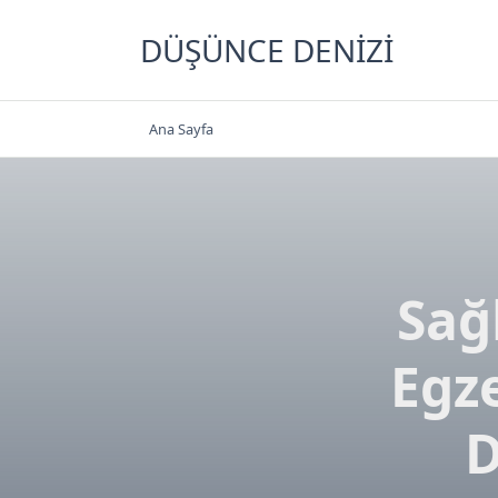
Skip
to
DÜŞÜNCE DENIZI
content
Ana Sayfa
Sağ
Egze
D