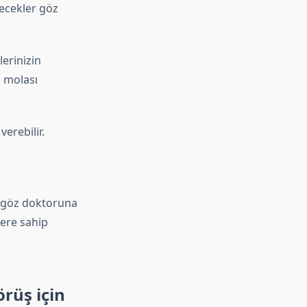
yecekler göz
erinizin
n molası
erebilir.
ir göz doktoruna
lere sahip
örüş için