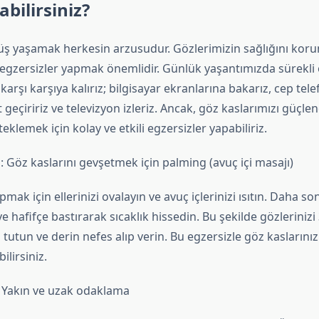
abilirsiniz?
rüş yaşamak herkesin arzusudur. Gözlerimizin sağlığını koru
 egzersizler yapmak önemlidir. Günlük yaşantımızda sürekli
arşı karşıya kalırız; bilgisayar ekranlarına bakarız, cep tel
 geçiririz ve televizyon izleriz. Ancak, göz kaslarımızı güçl
eklemek için kolay ve etkili egzersizler yapabiliriz.
z: Göz kaslarını gevşetmek için palming (avuç içi masajı)
mak için ellerinizi ovalayın ve avuç içlerinizi ısıtın. Daha so
 hafifçe bastırarak sıcaklık hissedin. Bu şekilde gözlerinizi
tutun ve derin nefes alıp verin. Bu egzersizle göz kaslarınızı
ilirsiniz.
: Yakın ve uzak odaklama