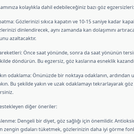
amınıza kolaylıkla dahil edebileceğiniz bazı göz egzersizleri
patma: Gözlerinizi sıkıca kapatın ve 10-15 saniye kadar kapal
lerinizi dinlendirecek, aynı zamanda kan dolaşımını artırac
nu azaltacaktır.
areketleri: Önce saat yönünde, sonra da saat yönünün tersin
ekilde döndürün. Bu egzersiz, göz kaslarına esneklik kazandır
kın odaklama: Önünüzde bir noktaya odaklanın, ardından u
kın. Bu şekilde yakın ve uzak odaklamayı tekrarlayarak göz 
irsiniz.
estekleyen diğer öneriler:
slenme: Dengeli bir diyet, göz sağlığı için önemlidir. Antioks
 zengin gıdaları tüketmek, gözlerinizin daha iyi görme fo