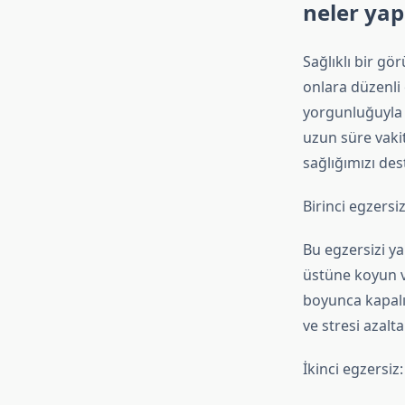
neler yap
Sağlıklı bir gö
onlara düzenli
yorgunluğuyla k
uzun süre vakit
sağlığımızı dest
Birinci egzersi
Bu egzersizi yap
üstüne koyun ve
boyunca kapalı 
ve stresi azaltab
İkinci egzersiz