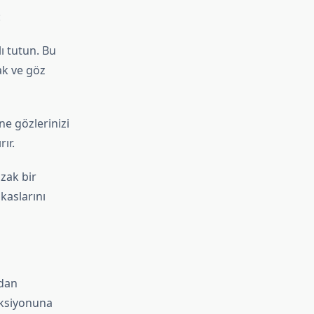
:
ı tutun. Bu
ak ve göz
e gözlerinizi
ır.
zak bir
kaslarını
idan
nksiyonuna