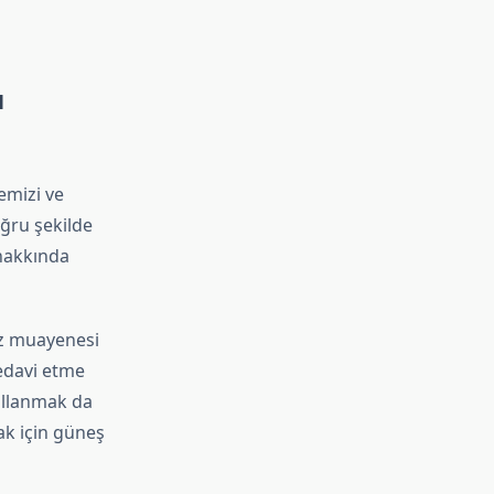
ı
emizi ve
ğru şekilde
 hakkında
öz muayenesi
edavi etme
kullanmak da
mak için güneş