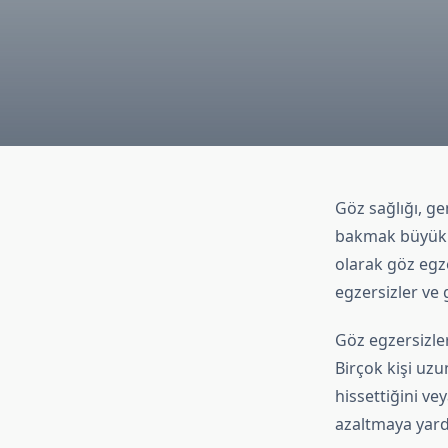
Göz sağlığı, ge
bakmak büyük bi
olarak göz egze
egzersizler ve 
Göz egzersizler
Birçok kişi uz
hissettiğini ve
azaltmaya yardı