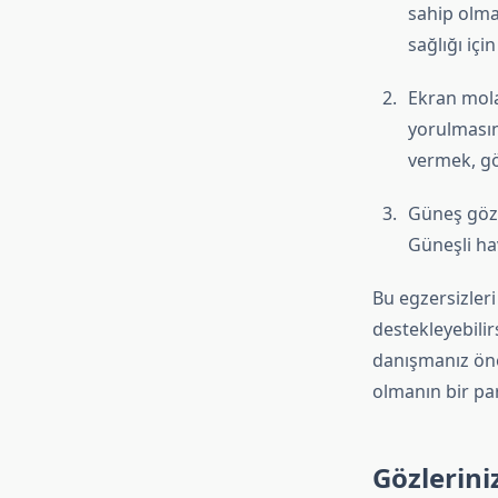
sahip olmas
sağlığı için
Ekran mola
yorulmasın
vermek, gö
Güneş gözlü
Güneşli ha
Bu egzersizleri
destekleyebilir
danışmanız öne
olmanın bir par
Gözleriniz