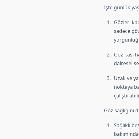
İşte günlük yaş
Gözleri ka
sadece göz
yorgunluğu
Göz kası h
dairesel ş
Uzak ve ya
noktaya ba
çalıştırabil
Göz sağlığını d
Sağlıklı be
bakımından