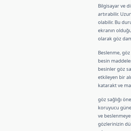
Bilgisayar ve d
artırabilir. U
olabilir. Bu du
ekranın olduğu 
olarak göz daml
Beslenme, göz s
besin maddeleri
besinler göz sa
etkileyen bir a
katarakt ve mak
göz sağlığı ön
koruyucu güneş
ve beslenmeye 
gözlerinizin dü