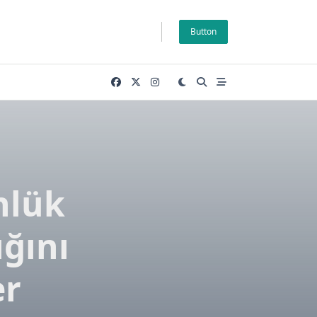
Button
nlük
ığını
er