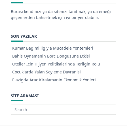
Burası kendinizi ya da sitenizi tanıtmak, ya da emeği
geçenlerden bahsetmek için iyi bir yer olabilir.
SON YAZILAR
Kumar Bagimliligiyla Mucadele Yontemleri
Bahis Oynamanin Borc Dongusune Etkisi
Oteller İcin Hijyen Politikalarinda Terligin Rolu
Cocuklarda Yalan Soyleme Davranisi
Elazigda Arac Kiralamanin Ekonomik Yonleri
SITE ARAMASI
Search
for: