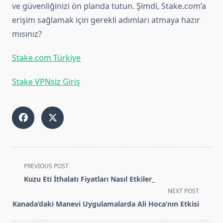
ve güvenliğinizi ön planda tutun. Şimdi, Stake.com’a
erişim sağlamak için gerekli adımları atmaya hazır
mısınız?
Stake.com Türkiye
Stake VPNsiz Giriş
<span
PREVIOUS POST
class="nav-
Kuzu Eti İthalatı Fiyatları Nasıl Etkiler_
subtitle
NEXT POST
screen-
Kanada’daki Manevi Uygulamalarda Ali Hoca’nın Etkisi
reader-