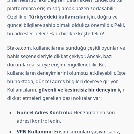
İnternetin sürekli değişen dinamikleri içinde, bu tür
platformlara erişim sağlamak bazen zorlaşabilir.
Özellikle,
Türkiye’deki kullanıcılar
için, doğru ve
güncel bilgilere sahip olmak oldukça önemlidir. Peki,
bu adresler neler? Hadi birlikte keşfedelim!
Stake.com, kullanıcılarına sunduğu çeşitli oyunlar ve
bahis seçenekleriyle dikkat çekiyor. Ancak, bazı
durumlarda, siteye erişim engellenebilir. Bu,
kullanıcıların deneyimlerini olumsuz etkileyebilir. İşte
bu noktada, güncel adres bilgileri devreye giriyor.
Kullanıcıların,
güvenli ve kesintisiz bir deneyim
için
dikkat etmeleri gereken bazı noktalar var:
Güncel Adres Kontrolü:
Her zaman en son
adresi kontrol edin.
VPN Kullanımı:
Erişim sorunları yaşıyorsanız,