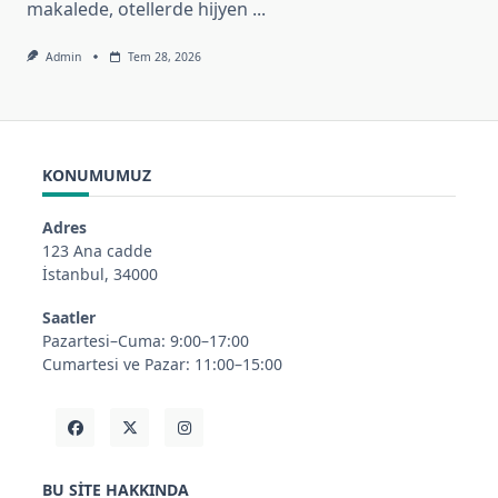
makalede, otellerde hijyen
...
Admin
Tem 28, 2026
KONUMUMUZ
Adres
123 Ana cadde
İstanbul, 34000
Saatler
Pazartesi–Cuma: 9:00–17:00
Cumartesi ve Pazar: 11:00–15:00
BU SITE HAKKINDA