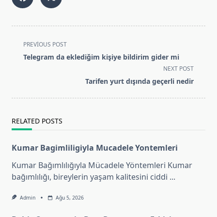
<span
PREVIOUS POST
class="nav-
Telegram da eklediğim kişiye bildirim gider mi
subtitle
NEXT POST
screen-
Tarifen yurt dışında geçerli nedir
reader-
text">Page</span>
RELATED POSTS
Kumar Bagimliligiyla Mucadele Yontemleri
Kumar Bağımlılığıyla Mücadele Yöntemleri Kumar
bağımlılığı, bireylerin yaşam kalitesini ciddi
...
Admin
Ağu 5, 2026