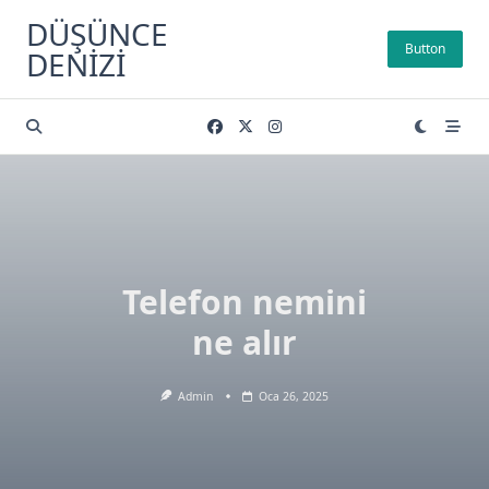
Skip
DÜŞÜNCE
to
Button
DENIZI
content
Telefon nemini
ne alır
Admin
Oca 26, 2025