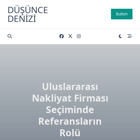
Skip
DÜŞÜNCE
to
Button
DENIZI
content
Uluslararası
Nakliyat Firması
Seçiminde
Referansların
Rolü