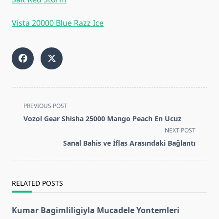
Vista 20000 Blue Razz Ice
<span
PREVIOUS POST
class="nav-
Vozol Gear Shisha 25000 Mango Peach En Ucuz
subtitle
NEXT POST
screen-
Sanal Bahis ve İflas Arasındaki Bağlantı
reader-
text">Page</span>
RELATED POSTS
Kumar Bagimliligiyla Mucadele Yontemleri