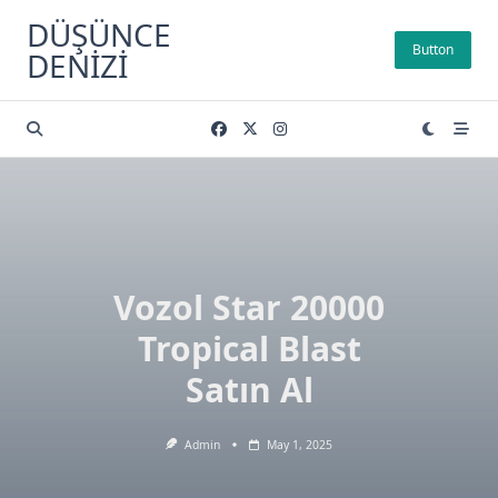
Skip
DÜŞÜNCE
to
Button
DENIZI
content
Vozol Star 20000
Tropical Blast
Satın Al
Admin
May 1, 2025